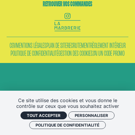
ACTUALITÉS
RETROUVER VOS COMMANDES
NEWSLETTER
RETROUVER VOS COMMANDES
CGV
MENTIONS LÉGALES
PLAN DE SITE
RECRUTEMENT
RÈGLEMENT INTÉRIEUR
POLITIQUE DE CONFIDENTIALITÉ
GESTION DES COOKIES
J'AI UN CODE PROMO
Ce site utilise des cookies et vous donne le
contrôle sur ceux que vous souhaitez activer
TOUT ACCEPTER
PERSONNALISER
POLITIQUE DE CONFIDENTIALITÉ