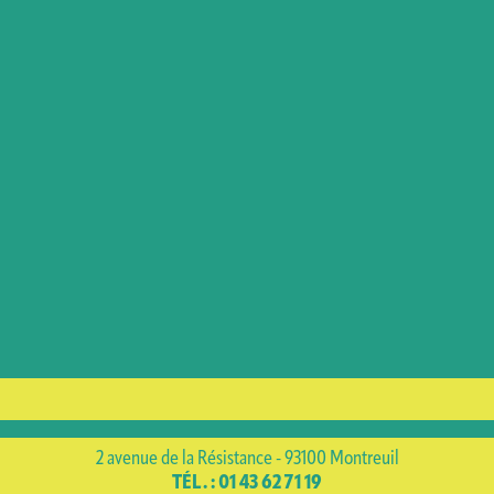
AGENDA
PRIVATISATION
2 avenue de la Résistance - 93100 Montreuil
TÉL. : 01 43 62 71 19