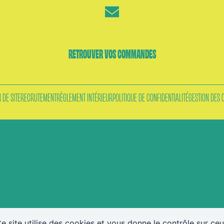
BAL CHAVAUX
RETROUVER VOS COMMANDES
INFOS PRATIQUES
 DE SITE
RECRUTEMENT
RÈGLEMENT INTÉRIEUR
POLITIQUE DE CONFIDENTIALITÉ
GESTION DES 
ACTUALITÉS
e site utilise des cookies et vous donne le contrôle sur ce