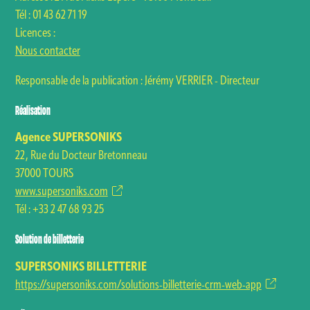
ACTUALITÉS
Tél :
01 43 62 71 19
Licences :
Nous contacter
NEWSLETTER
RETROUVER VOS COMMANDES
Responsable de la publication : Jérémy VERRIER - Directeur
Réalisation
Agence SUPERSONIKS
22, Rue du Docteur Bretonneau
37000 TOURS
www.supersoniks.com
Tél : +33 2 47 68 93 25
Solution de billetterie
SUPERSONIKS BILLETTERIE
https://supersoniks.com/solutions-billetterie-crm-web-app