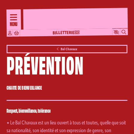
Aller au contenu principal
MENU
MENU
BILLETTERIE
BILLETTERIE
Bal Chavaux
AGENDA
PRÉVENTION
PRIVATISATION
CHARTE DE BIENVEILLANCE
BAL CHAVAUX
INFOS PRATIQUES
Respect, bienveillance, tolérance
٭ Le Bal Chavaux est un lieu ouvert à tous et toutes, quelle que soit
sa nationalité, son identité et son expression de genre, son