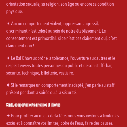
ACTUALITÉS
orientation sexuelle, sa religion, son âge ou encore sa condition
physique.
✶ Aucun comportement violent, oppressant, agressif,
NEWSLETTER
discriminant n’est toléré au sein de notre établissement. Le
RETROUVER VOS COMMANDES
consentement est primordial : si ce n’est pas clairement oui, c’est
clairement non !
✦ Le Bal Chavaux prône la tolérance, l’ouverture aux autres et le
respect envers toutes personnes du public et de son staff : bar,
sécurité, technique, billetterie, vestiaire.
✸ Si je remarque un comportement inadapté, j’en parle au staff
présent pendant la soirée ou à la sécurité.
Santé, comportements à risques et illicites
✦ Pour profiter au mieux de la fête, nous vous invitons à limiter les
excès et à connaître vos limites, boire de l’eau, faire des pauses.