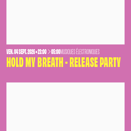
VENDREDI
SEPTEMBRE
VEN.
04
SEPT.
2026
• 23:00
05:00
MUSIQUES ÉLECTRONIQUES
HOLD MY BREATH - RELEASE PARTY