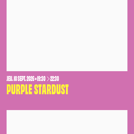
JEUDI
SEPTEMBRE
JEU.
10
SEPT.
2026
• 19:30
22:30
PURPLE STARDUST