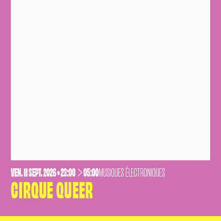
VENDREDI
SEPTEMBRE
VEN.
11
SEPT.
2026
• 23:00
05:00
MUSIQUES ÉLECTRONIQUES
CIRQUE QUEER