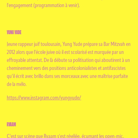
l'engagement (programmation à venir).
YUNG YUDE
Jeune rappeur juif toulousain, Yung Yude prépare sa Bar Mitzvah en
2012 alors que l’école juive où il est scolarisé est marquée par un
effroyable attentat. De là débute sa politisation qui aboutirent à un
cheminement vers des positions anticolonialistes et antifascistes
qu’il écrit avec brillo dans ses morceaux avec une maîtrise parfaite
de la mélo.
https://www.instagram.com/yungyude/
RYAAM
C'est sur scène que Ryaam s'est révélée, écumant les open-mic,