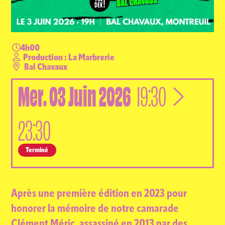
4h00
Production : La Marbrerie
Bal Chavaux
Mer.
03
Juin
2026
à
19:30
23:30
Terminé
Après une première édition en 2023 pour
honorer la mémoire de notre camarade
Clément Méric, assassiné en 2013 par des