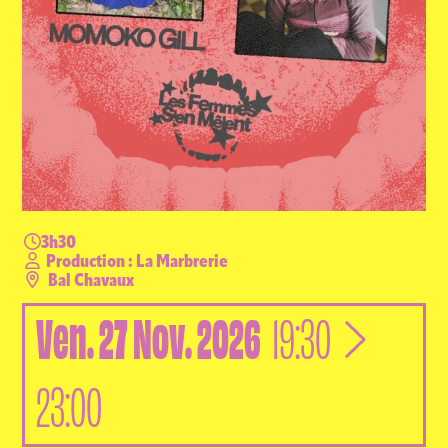
3h30
Production : La Marbrerie
Bal Chavaux
Ven.
27
Nov.
2026
à
19:30
23:00