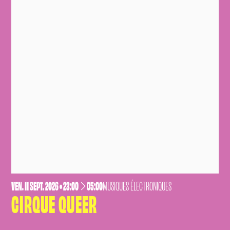
VENDREDI
SEPTEMBRE
VEN.
11
SEPT.
2026
• 23:00
05:00
MUSIQUES ÉLECTRONIQUES
CIRQUE QUEER