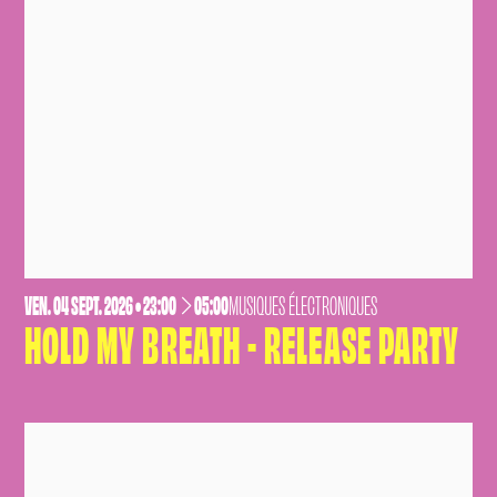
VENDREDI
SEPTEMBRE
VEN.
04
SEPT.
2026
• 23:00
05:00
MUSIQUES ÉLECTRONIQUES
HOLD MY BREATH - RELEASE PARTY