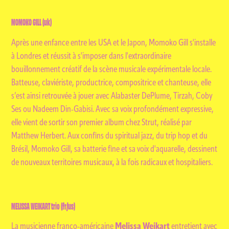
MOMOKO GILL
(uk)
Après une enfance entre les USA et le Japon, Momoko Gill s'installe
à Londres et réussit à s'imposer dans l'extraordinaire
bouillonnement créatif de la scène musicale expérimentale locale.
Batteuse, claviériste, productrice, compositrice et chanteuse, elle
s’est ainsi retrouvée à jouer avec Alabaster DePlume, Tirzah, Coby
Ses ou Nadeem Din-Gabisi. Avec sa voix profondément expressive,
elle vient de sortir son premier album chez Strut, réalisé par
Matthew Herbert. Aux confins du spiritual jazz, du trip hop et du
Brésil, Momoko Gill, sa batterie fine et sa voix d'aquarelle, dessinent
de nouveaux territoires musicaux, à la fois radicaux et hospitaliers.
MELISSA WEIKART trio
(fr/us)
Melissa Weikart
La musicienne franco-américaine
entretient avec