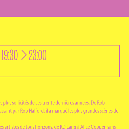
à
19:30
23:00
ON
les plus sollicités de ces trente dernières années. De Rob
sant par Rob Halford, il a marqué les plus grandes scènes de
es artistes de tous horizons, de KD Lang à Alice Cooper, sans