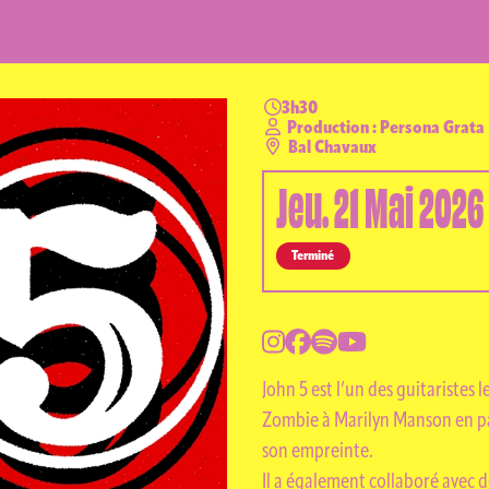
3h30
Production : Persona Grata
Bal Chavaux
AGENDA
Jeu.
21
Mai
2026
Terminé
RIVATISATI
John 5 est l’un des guitaristes 
Zombie à Marilyn Manson en pas
son empreinte.
Il a également collaboré avec d