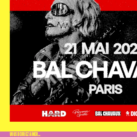
B
IN
VOUS DEVRIEZ AIMER…