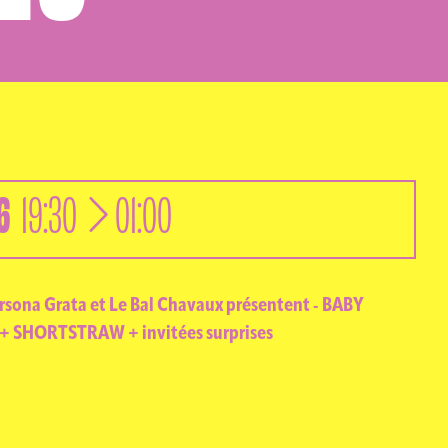
A
6
à
19:30
01:00
rsona Grata et Le Bal Chavaux présentent - BABY
 SHORTSTRAW + invitées surprises