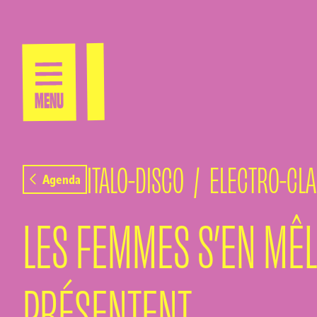
Aller au contenu principal
MENU
MENU
ITALO-DISCO
/
ELECTRO-CL
Agenda
LES FEMMES S’EN MÊL
PRÉSENTENT