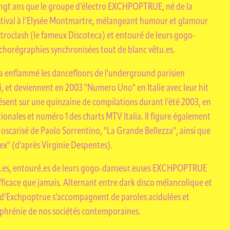
VAUX
vingt ans que le groupe d’électro EXCHPOPTRUE, né de la
estival à l’Elysée Montmartre, mélangeant humour et glamour
ctroclash (le fameux Discoteca) et entouré de leurs gogo-
chorégraphies synchronisées tout de blanc vêtu.es.
a enflammé les dancefloors de l'underground parisien
i, et deviennent en 2003 "Numero Uno" en Italie avec leur hit
ésent sur une quinzaine de compilations durant l’été 2003, en
IQUES
ationales et numéro 1 des charts MTV Italia. Il figure également
 oscarisé de Paolo Sorrentino, "La Grande Bellezza", ainsi que
ex" (d’après Virginie Despentes).
ré.es, entouré.es de leurs gogo-danseur.euses EXCHPOPTRUE
fficace que jamais. Alternant entre dark disco mélancolique et
es d’Exchpoptrue s’accompagnent de paroles acidulées et
ophrénie de nos sociétés contemporaines.