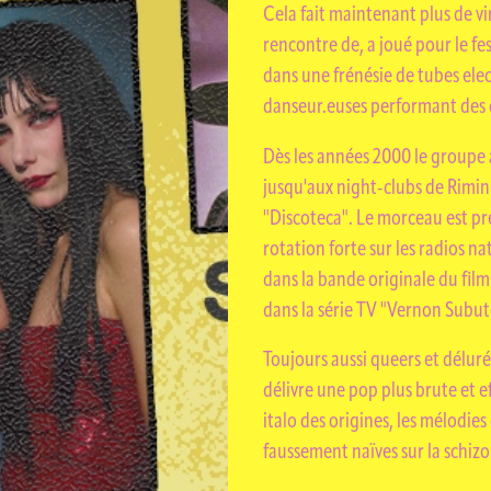
 CHA
Cela fait maintenant plus de 
rencontre de, a joué pour le f
dans une frénésie de tubes ele
danseur.euses performant des 
Dès les années 2000 le groupe 
jusqu'aux night-clubs de Rimin
"Discoteca". Le morceau est pr
S PRAT
rotation forte sur les radios n
dans la bande originale du film
dans la série TV "Vernon Subut
Toujours aussi queers et délu
délivre une pop plus brute et e
italo des origines, les mélodi
faussement naïves sur la schiz