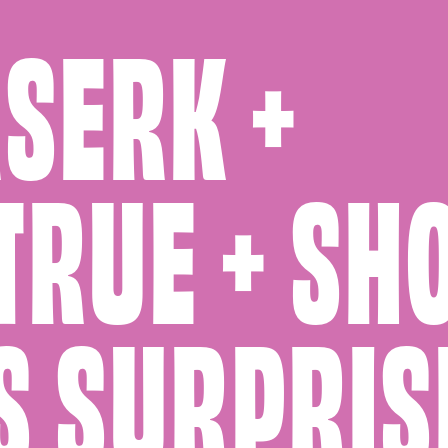
SERK +
TRUE + SH
ES SURPRIS