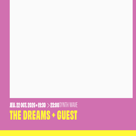
JEUDI
OCTOBRE
JEU.
22
OCT.
2026
• 19:30
23:00
SYNTH WAVE
THE DREAMS + GUEST