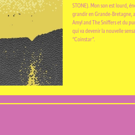
STONE). Mon son est lourd, éner
grandir en Grande-Bretagne, av
Amyl and The Sniffers et du pu
qui va devenir la nouvelle sens
“Coinstar”.